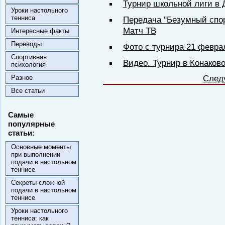
Турнир школьной лиги в 
Уроки настольного
тенниса
Передача "Безумный спор
Матч ТВ
Интересные факты
Переводы
Фото с турнира 21 февра
Спортивная
Видео. Турнир в Конаково
психология
След
Разное
Все статьи
Самые
популярные
статьи:
Основные моменты
при выполнении
подачи в настольном
теннисе
Секреты сложной
подачи в настольном
теннисе
Уроки настольного
тенниса: как