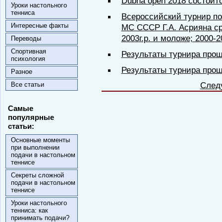
Dubna open 2018 состоитс
Уроки настольного
тенниса
Всероссийский турнир по
Интересные факты
МС СССР Г.А. Асрияна с
2003г.р. и моложе; 2000-20
Переводы
Спортивная
Результаты турнира прош
психология
Результаты турнира прош
Разное
След
Все статьи
Самые
популярные
статьи:
Основные моменты
при выполнении
подачи в настольном
теннисе
Секреты сложной
подачи в настольном
теннисе
Уроки настольного
тенниса: как
принимать подачи?