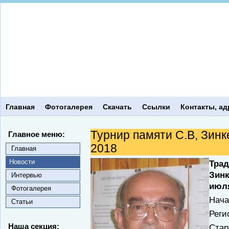
Главная
Фотогалерея
Скачать
Ссылки
Контакты, ад
Турнир памяти С.В, Зинк
Главное меню:
2018
Главная
Новости
Трад
Зинк
Интервью
июля
Фотогалерея
Нача
Статьи
Реги
Наша секция:
Стар