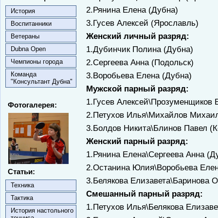
2.Рянина Елена (Дубна)
История
3.Гусев Алексей (Ярославль)
Воспитанники
Женский личный разряд:
Ветераны
1.Дубинчик Полина (Дубна)
Dubna Open
2.Сергеева Анна (Подольск)
Чемпионы города
Команда
3.Воробьева Елена (Дубна)
"Консультант Дубна"
Мужской парный разряд:
1.Гусев Алексей\Прозуменщиков 
Фотогалерея:
2.Петухов Илья\Михайлов Михаил
3.Болдов Никита\Блинов Павел (
Женский парный разряд:
1.Рянина Елена\Сергеева Анна (Д
2.Останина Юлия\Воробьева Елен
Статьи:
3.Белякова Елизавета\Баринова О
Техника
Смешанный парный разряд:
Тактика
1.Петухов Илья\Белякова Елизаве
История настольного
тенниса