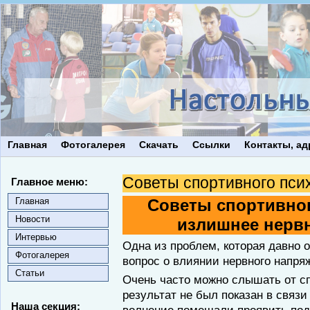
Главная
Фотогалерея
Скачать
Ссылки
Контакты, ад
Советы спортивного пси
Главное меню:
Главная
Советы спортивног
Новости
излишнее нерв
Интервью
Одна из проблем, которая давно 
Фотогалерея
вопрос о влиянии нервного напря
Статьи
Очень часто можно слышать от с
результат не был по­казан в связи
Наша секция: