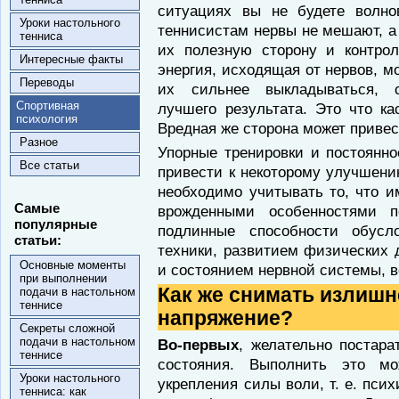
ситуациях вы не будете волно
Уроки настольного
теннисистам нервы не мешают, а 
тенниса
их полезную сторону и контро
Интересные факты
энергия, ис­ходящая от нервов, м
Переводы
их сильнее выкла­дываться, 
Спортивная
лучшего результата. Это что ка
психология
Вредная же сторона может привес
Разное
Упорные тренировки и постоянно
Все статьи
при­вести к некоторому улучшени
необхо­димо учитывать то, что и
Самые
врожденными особенностями п
популярные
подлинные способности обусл
статьи:
техники, развитием физических 
Основные моменты
и сос­тоянием нервной системы, 
при выполнении
Как же снимать излишн
подачи в настольном
теннисе
напряжение?
Секреты сложной
подачи в настольном
Во-первых
, желательно постарат
теннисе
состоя­ния. Выполнить это м
Уроки настольного
укрепления силы во­ли, т. е. пси
тенниса: как