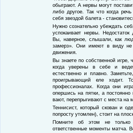
обыграют. А нервы могут поста­ви
либо другое. Так что когда речь
себя звездой балета - становитес
Нужно сознательно убеждать себ
успо­каивает нервы. Недостаток
Вы, наверное, слышали, как люд
замерз». Они имеют в виду не 
движения.
Вы знаете по собственной игре, 
когда уверены в себе и ведет
естественно и плавно. За­метьте
проигрывающий еле ходит. Т
профессионалах. Когда они игр
опершись на пятки, а посто­янно
вают, перепрыгивают с места на 
Теннисист, который скован и од
поп­росту утомлен), стоит на плос
Помните об этом не только
ответственные моменты матча. В