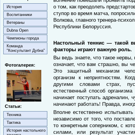
волнение помешали проявить под
о том, как преодолеть предстарто
История
ступор во время матча, попросил
Воспитанники
Волкова, главного тренера-психо
Ветераны
Республики Бе­лоруссия.
Dubna Open
Чемпионы города
Настольный теннис — такой ви
Команда
факто­ры играют важную роль.
"Консультант Дубна"
Вы ведь знаете, что такое нервы,
озна­чает, что вам страшно, вы че
Фотогалерея:
Это защит­ный механизм чело
организм к неприятнос­тям. Ког
другими словами страх, п
естественный способ организма 
начинает поступать адреналин, 
начинают работать! Правда, иног
Статьи:
Вполне естественно испытывать
Техника
неза­висимо от того, что постав
Тактика
то конкрет­ным соперником, с ко
История настольного
силами, или ре­зультат участ
тенниса