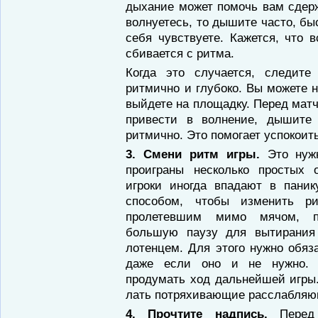
дыхание может помочь вам сдер­
волнуетесь, то дышите часто, бы
себя чувствуете. Кажется, что в
сбивается с ритма.
Когда это случается, следите
ритмично и глубоко. Вы можете н
выйдете на площад­ку. Перед мат
привести в волнение, дышите 
ритмично. Это помогает успокоит
3. Смени ритм игры.
Это нужно
проиграны несколько простых о
игроки иногда впадают в пани
способом, чтобы изменить р
пролетев­шим мимо мячом, п
большую паузу для вы­тирания
лотенцем. Для этого нужно обяза
даже если оно и не нужно. П
продумать ход дальнейшей игры
лать потряхивающие расслабляю
4. Прочтите надпись.
Перед п