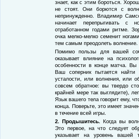
знает, как с этим бо­роться. Хор
не стоят. Они борются с вол
непринужденно. Владимир Самс
начинает перепрыгивать с н
отработанном годами рит­ме. З
очка мелко-мелко семенит нога­м
тем самым преодолеть волнение.
Помимо пользы для вашей соб
оказывает влияние на психолог
особен­ности в конце матча. Вы
Ваш соперник пытается найти
усталости, или волнения, или о
совсем обратное: вы твердо сто
крайней мере так выглядите), лег
Язык вашего тела говорит ему, чт
конца. Поверьте, это имеет значе
в течение всей игры.
2. Продышитесь.
Когда вы волн
Это пер­вое, на что следует о
указывает на уро­вень вашей т