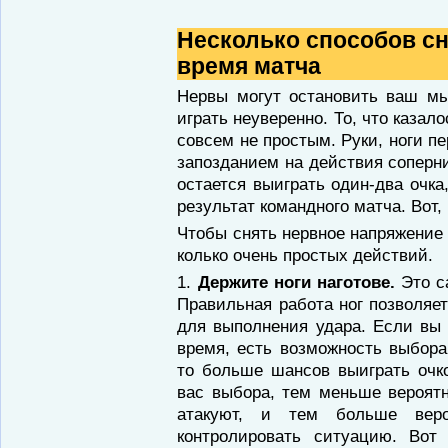
Несколько способов сн
время мат­ча
Нервы могут остановить ваш мы
иг­рать неуверенно. То, что казал
совсем не простым. Руки, ноги п
запозда­нием на действия соперн
остается выиг­рать один-два очка
результат командного матча. Вот,
Чтобы снять нервное напряжение
колько очень простых действий.
1.
Держите ноги наготове.
Это с
Пра­вильная работа ног позволяе
для вы­полнения удара. Если вы 
время, есть воз­можность выбора
то больше шансов выиграть очк
вас выбора, тем меньше ве­роятн
атакуют, и тем больше веро
контролировать ситуацию. Вот