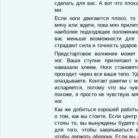
сделать для вас. А вот что плох
ми.
Если ноги двигаются плохо, то
мячу или ждете, пока мяч прилет
наиболее подходящее положение,
вас меньше воз­можности для 
страдают сила и точность ударов
Предстартовое волнение может
ног. Ваши ступни прилипают 
намазали кле­ем. Ноги становя
проходит через все ва­ше тело. 
опаздываете. Контакт ракетки с 
ис­паряется, потому что вы чув
похоже, я просто не чувствую мя
ног.
Как же добиться хорошей работы
о том, как вы стоите. Если центр
стопы то, вы вынуждены будете 
для того, чтобы закапываться 
чтобы держать оборону. Ес­ли вы 