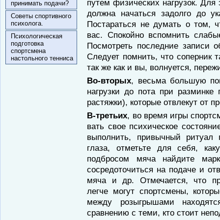
путем физических нагрузок. Для э
принимать подачи?
должна начаться задолго до ук
Советы спортивного
Пос­тараться не думать о том, 
психолога.
вас. Спокой­но вспомнить слабы
Психологическая
подготовка
Посмотреть последние записи о
спортсмена
Следует помнить, что соперник та
настольного тенниса
так же как и вы, волнуется, пе­ре
Во-вторых
, весьма большую по
наг­рузки до пота при разминке 
растяжки), которые отвлекут от п
В-третьих
, во время игры спор­т
вать свое психическое состояние
выпол­нить, привычный ритуал 
глаза, отметьте для себя, ка
подбросом мяча найдите марк
сосредо­точиться на подаче и от
мяча и др. От­мечается, что п
легче могут спортсмены, котор
между розыгрышами находятс
сравнению с теми, кто стоит непо