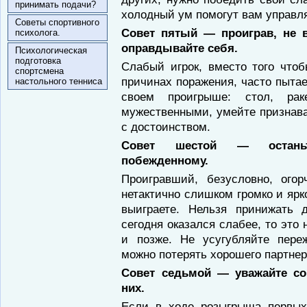
принимать подачи?
холодный ум помогут вам управля
Советы спортивного
Совет пятый — проиграв, не в
психолога.
оправдывайте себя.
Психологическая
подготовка
Слабый игрок, вместо того что
спортсмена
причинах поражения, часто пытае
настольного тенниса
своем проигрыше: стол, рак
мужественными, умейте признав
с достоинством.
Совет шестой — остань
побежденному.
Проигравший, безусловно, ого
нетактично слишком громко и ярк
выиграете. Нельзя принижать 
сегодня оказался слабее, то это 
и позже. Не усугубляйте пере
можно потерять хорошего партнер
Совет седьмой — уважайте со
них.
Если в ходе розыгрыша первых