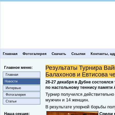
Главная
Фотогалерея
Скачать
Ссылки
Контакты, ад
Результаты Турнира Вай
Главное меню:
Балахонов и Евтисова ч
Главная
Новости
26-27 декабря в Дубне состоялс
по настольному теннису памяти 
Интервью
Турнир получился действительно
Фотогалерея
мужчин и 14 женщин.
Статьи
В результате упорной борьбы по
Среди 
Наша секция: