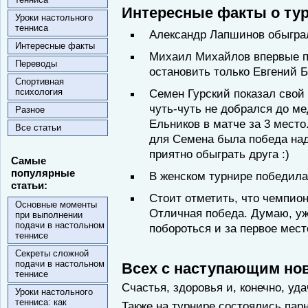
Интересные факты о тур
Уроки настольного
тенниса
Александр Лапшинов обыгра
Интересные факты
Михаил Михайлов впервые по
Переводы
остановить только Евгений 
Спортивная
психология
Семен Гурский показал свой
чуть-чуть не добрался до ме
Разное
Ельников в матче за 3 место
Все статьи
для Семена была победа над
приятно обыграть друга :)
Самые
популярные
В женском турнире победила
статьи:
Стоит отметить, что чемпион
Основные моменты
Отличная победа. Думаю, у
при выполнении
подачи в настольном
побороться и за первое мест
теннисе
Секреты сложной
подачи в настольном
Всех с наступающим нов
теннисе
Счастья, здоровья и, конечно, уд
Уроки настольного
тенниса: как
Также на турнире состоялись пар