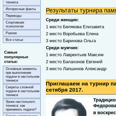
тенниса
Интересные факты
Результаты турнира пам
Переводы
Среди женщин:
Спортивная
1 место Белякова Елизавета
психология
Разное
2 место Воробьева Елена
Все статьи
3 место Баринова Ольга
Среди мужчин:
Самые
1 место Лаврентьев Максим
популярные
2 место Балахонов Евгений
статьи:
3 место Лапшинов Александр
Основные моменты
при выполнении
подачи в настольном
теннисе
Приглашаем на турнир па
Секреты сложной
сетября 2017.
подачи в настольном
теннисе
Традицио
Уроки настольного
Федоров
тенниса: как
принимать подачи?
в воскрес