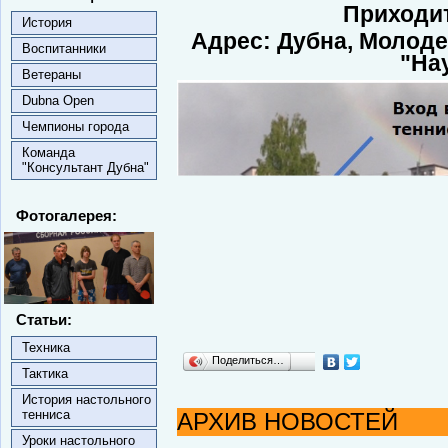
Приходит
История
Адрес: Дубна,
Молодеж
Воспитанники
"На
Ветераны
Dubna Open
Чемпионы города
Команда
"Консультант Дубна"
Фотогалерея:
Статьи:
Техника
Поделиться…
Тактика
История настольного
тенниса
АРХИВ НОВОСТЕЙ
Уроки настольного