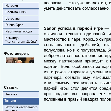
человека — это уже коллектив, 
История
уметь действовать согласованно.
Воспитанники
Ветераны
Dubna Open
Залог успеха в парной игре — 
Чемпионы города
отличная техника одиночной и
Команда
мастерство в паре. Хорошо сыгра
"Консультант Дубна"
согласованность действий, в
полуслова, но и с полувзгляда, б
Фотогалерея:
доброжелательное отношение друг
между партнерами приводит к 
партии. Ведь особенностью парн
из игроков старается уменьши
партнера, создать ему максима
или самому реализовать выи
Статьи:
парной игры стол делится сред
при подаче вы направляете м
Техника
половины в правый квадрат полов
Тактика
История настольного
тенниса