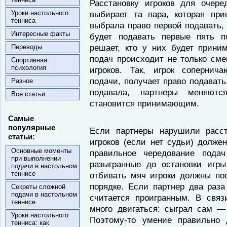
Расстановку игроков для очер
Уроки настольного
выбирает та пара, которая пр
тенниса
выбрала право первой подавать,
Интересные факты
будет подавать первые пять 
решает, кто у них будет прини
Переводы
подач происходит не только сме
Спортивная
психология
игроков. Так, игрок соперни
подачи, получает право подавать,
Разное
подавала, партнеры меняют
Все статьи
становится принимающим.
Самые
популярные
Если партнеры нарушили расст
статьи:
игроков (если нет судьи) долже
Основные моменты
правильное чередование пода
при выполнении
разыгранные до остановки игр
подачи в настольном
теннисе
отбивать мяч игроки должны по
порядке. Если партнер два раза
Секреты сложной
подачи в настольном
считается проигранным. В свя
теннисе
много двигаться: сыграл сам —
Уроки настольного
Поэтому-то умение правильно 
тенниса: как