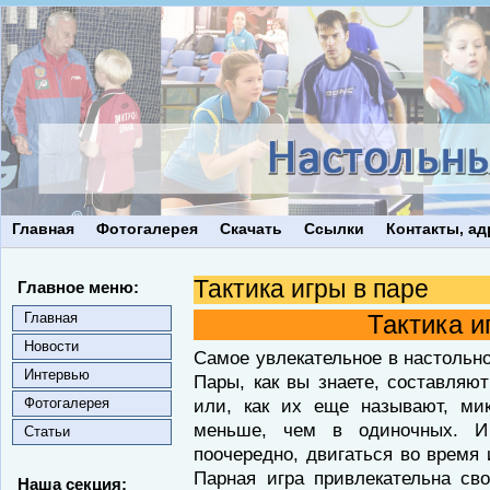
Главная
Фотогалерея
Скачать
Ссылки
Контакты, ад
Тактика игры в паре
Главное меню:
Главная
Тактика и
Новости
Самое увлекательное в настольно
Интервью
Пары, как вы знаете, составляю
Фотогалерея
или, как их еще называют, мик
меньше, чем в одиночных. И
Статьи
поочередно, двигаться во время
Парная игра привлекательна св
Наша секция: