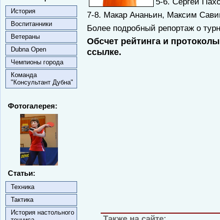
5-6. Сергей Пах
История
7-8. Макар Ананьин, Максим Сави
Воспитанники
Более подробный репортаж о турн
Ветераны
Обсчет рейтинга и протокол
Dubna Open
ссылке.
Чемпионы города
Команда
"Консультант Дубна"
Фотогалерея:
Статьи:
Техника
Тактика
История настольного
Также на сайте:
тенниса