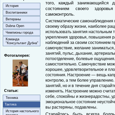
того, каждый занимающийся д
История
состоянием своего здоров
Воспитанники
самоконтроль.
Ветераны
Систематические самонаблюдения п
Dubna Open
своему образу жизни, наиболее ра
использовать занятия настольным 
Чемпионы города
укрепления здоровья, повышения р
Команда
наблюдений за своим состоянием п
"Консультант Дубна"
самочувствие, желание заниматься,
занятий, пульс, дыхание, артериальн
Фотогалерея:
потоотделение, болевые ощущения.
самостоятельно. Самочувствие може
хорошее, удовлетворительное и пло
состояния. Настроение — вещь капр
контролю, а тем более управлению. 
занятий, но и в течение дня старай
Статьи:
изменять. Настроение можно считат
себе, спокойны и жизнерадостны, 
Техника
эмоциональное состояние неустойчи
Тактика
вы растеряны, подавлены.
История настольного
Старайтесь быть всегда бодр
тенниса