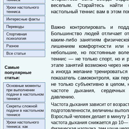
веселым. Старайтесь найт
Уроки настольного
настольный теннис вам в этом по
тенниса
Интересные факты
Важно контролировать и подд
Переводы
Большинство людей отличает от
Спортивная
психология
каким-либо занятиям физическо
лишением комфортности или н
Разное
небольшие, но постоянные вол
Все статьи
теннис — не только спорт, но и 
этапе занятий возможно через не
Самые
а иногда желание тренироваться
популярные
показатель самоконтроля, как пе
статьи:
не только субъективно в целом,
Основные моменты
частоте дыхания, сердечных
при выполнении
подачи в настольном
давлению.
теннисе
Частота дыхания зависит от возраст
Секреты сложной
подготовленности, величины выпол
подачи в настольном
теннисе
Взрослый человек делает в минуту
частота дыхания снижается до 10— 
Уроки настольного
тенниса: как
физическая нагрузка, тем чаще чело